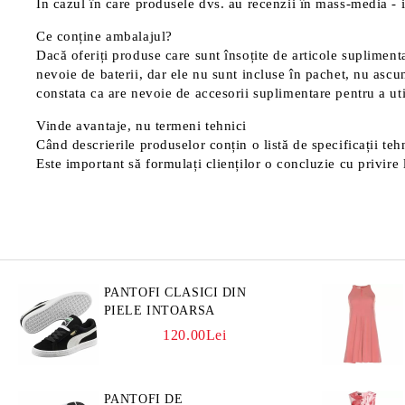
În cazul în care produsele dvs. au recenzii în mass-media - in
Ce conține ambalajul?
Dacă oferiți produse care sunt însoțite de articole suplimentar
nevoie de baterii, dar ele nu sunt incluse în pachet, nu ascu
constata ca are nevoie de accesorii suplimentare pentru a uti
Vinde avantaje, nu termeni tehnici
Când descrierile produselor conțin o listă de specificații tehn
Este important să formulați clienților o concluzie cu privire l
PANTOFI CLASICI DIN
PIELE INTOARSA
120.00Lei
PANTOFI DE