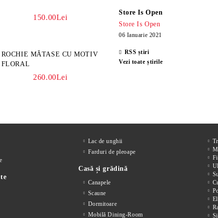
Store Is Open
150.00Lei
Store Is Open
06 Ianuarie 2021
RSS știri
ROCHIE MĂTASE CU MOTIV
Vezi toate știrile
FLORAL
260.00Lei
Lac de unghii
T
M
Farduri de pleoape
Fi
e
Ul
Casă și grădină
S
te
Canapele
Cu
P
Scaune
El
Dormitoare
Ra
Mobilă Dining-Room
Si