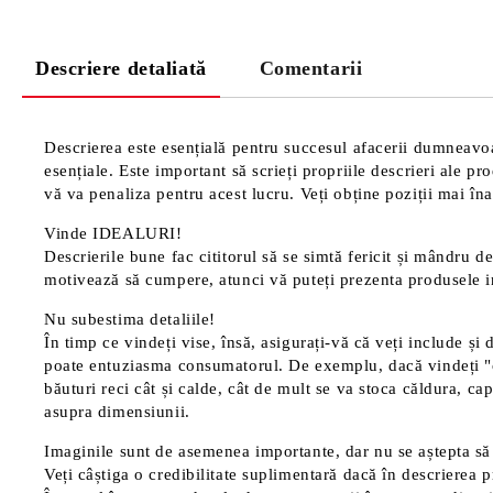
Descriere detaliată
Comentarii
Descrierea este esențială pentru succesul afacerii dumneavoas
esențiale. Este important să scrieți propriile descrieri ale p
vă va penaliza pentru acest lucru. Veți obține poziții mai înal
Vinde IDEALURI!
Descrierile bune fac cititorul să se simtă fericit și mândru de
motivează să cumpere, atunci vă puteți prezenta produsele in
Nu subestima detaliile!
În timp ce vindeți vise, însă, asigurați-vă că veți include și 
poate entuziasma consumatorul. De exemplu, dacă vindeți "cană
băuturi reci cât și calde, cât de mult se va stoca căldura, cap
asupra dimensiunii.
Imaginile sunt de asemenea importante, dar nu se aștepta să 
Veți câștiga o credibilitate suplimentară dacă în descrierea p