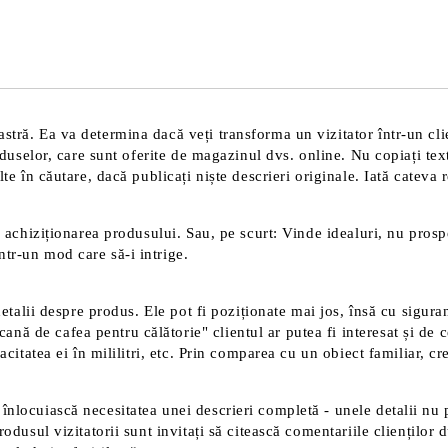
Sunt de acord cu
Politica 
Noi vă vom contacta pentru finaliz
tră. Ea va determina dacă veți transforma un vizitator într-un clien
roduselor, care sunt oferite de magazinul dvs. online. Nu copiați tex
te în căutare, dacă publicați niște descrieri originale. Iată cateva 
 achiziționarea produsului. Sau, pe scurt: Vinde idealuri, nu prospec
tr-un mod care să-i intrige.
detalii despre produs. Ele pot fi poziționate mai jos, însă cu sigura
 de cafea pentru călătorie" clientul ar putea fi interesat și de ce
acitatea ei în mililitri, etc. Prin comparea cu un obiect familiar, c
înlocuiască necesitatea unei descrieri completă - unele detalii nu 
rodusul vizitatorii sunt invitați să citească comentariile clienților