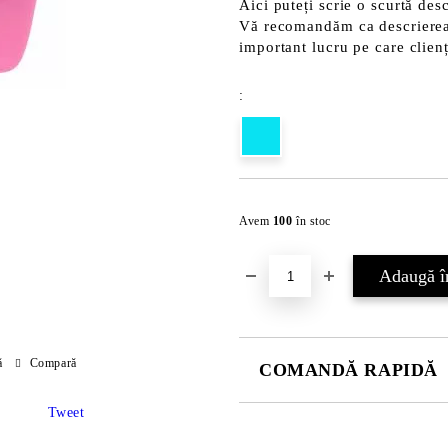
Aici puteți scrie o scurtă desc
Vă recomandăm ca descrierea s
important lucru pe care clienț
:
Avem
100
în stoc
ă
Compară
COMANDĂ RAPIDĂ
JUST 2 CÂMPURI TO FILL IN
Tweet