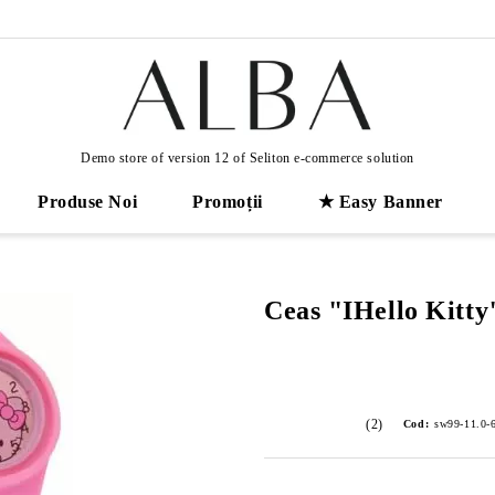
Demo store of version 12 of Seliton e-commerce solution
Produse Noi
Promoții
★ Easy Banner
Ceas "IHello Kitty
(2)
Cod:
sw99-11.0-