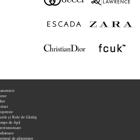
ransmisie
otor
ltre
eiuri
uspensie
rele și Role de Ghidaj
ompe de Apă
ectromotoare
diatoare
stemul de alimentare