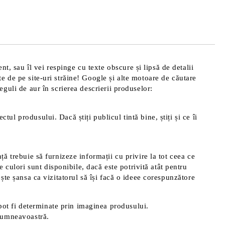
de confidentialitate
area comenzii.
t, sau îl vei respinge cu texte obscure și lipsă de detalii
te de pe site-uri străine! Google și alte motoare de căutare
reguli de aur în scrierea descrierii produselor:
tul produsului. Dacă știți publicul tintă bine, știți și ce îi
nță trebuie să furnizeze informații cu privire la tot ceea ce
 culori sunt disponibile, dacă este potrivită atât pentru
rește șansa ca vizitatorul să își facă o ideee corespunzătore
pot fi determinate prin imaginea produsului.
 dumneavoastră.