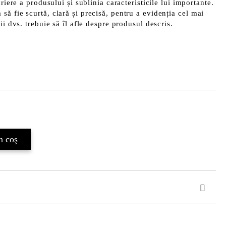
riere a produsului și sublinia caracteristicile lui importante.
ă fie scurtă, clară și precisă, pentru a evidenția cel mai
ii dvs. trebuie să îl afle despre produsul descris.
Îmi doresc