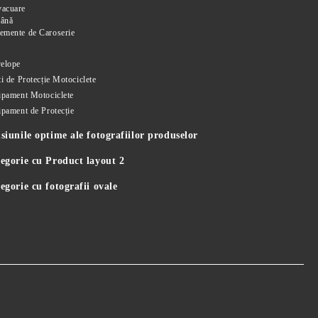
vacuare
rână
emente de Caroserie
i
elope
i de Protecție Motociclete
ipament Motociclete
ipament de Protecție
iunile optime ale fotografiilor produselor
egorie cu Product layout 2
gorie cu fotografii ovale