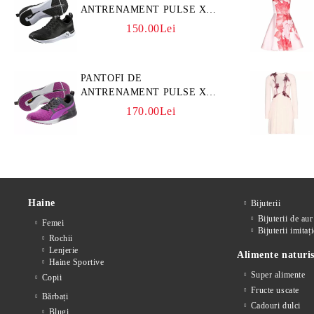
ANTRENAMENT PULSE XT
3D
150.00Lei
PANTOFI DE
ANTRENAMENT PULSE XT
CORE
170.00Lei
Haine
Bijuterii
Bijuterii de aur
Femei
Bijuterii imitați
Rochii
Lenjerie
Alimente naturis
Haine Sportive
Super alimente
Copii
Fructe uscate
Bărbați
Cadouri dulci
Blugi