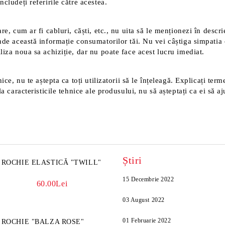
cludeți referirile către acestea.
e, cum ar fi cabluri, căști, etc., nu uita să le menționezi în descri
nde această informație consumatorilor tăi. Nu vei câștiga simpatia 
liza noua sa achiziție, dar nu poate face acest lucru imediat.
ice, nu te aștepta ca toți utilizatorii să le înțeleagă. Explicați ter
a caracteristicile tehnice ale produsului, nu să așteptați ca ei să aj
Știri
ROCHIE ELASTICĂ "TWILL"
15 Decembrie 2022
60.00Lei
03 August 2022
01 Februarie 2022
ROCHIE "BALZA ROSE"