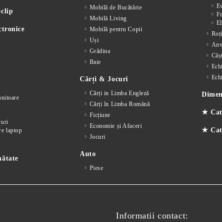
E
Mobilă de Bucătărie
clip
F
Mobilă Living
El
ctronice
Mobilă pentru Copii
Roț
Uși
Anv
Grădina
Cășt
Baie
Ech
Ech
Cărți & Jocuri
Cărți in Limba Engleză
Dimens
nitoare
Cărți în Limba Romănă
★ Cat
Ficțiune
curi
Economie și Afaceri
★ Cate
re laptop
Jocuri
Auto
nătate
Piese
Informatii contact: