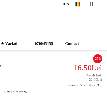
RON
★ Variatii
070045155
Contact
-25%
16.50Lei
"
Preț de listă:
22.00Lei
5.50Lei (25%)
Reducere:
6
Greutate:
0.800
Kg