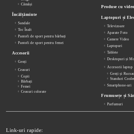
Cămăși
Produse cu video
Încălțăminte
Laptopuri și Ele
Sandale
Televizoare
Toc Înalt
Aparate Foto
Pantofi de sport pentru bărbați
Camere Video
Pantofi de sport pentru femei
Laptopuri
Tablete
Accesorii
Desktopuri și Mo
Genți
Accesorii laptop
Ceasuri
Genți și Rucsa
Copii
Standuri Coole
Bărbați
Smartphone-uri
Femei
Ceasuri colorate
Frumusețe și Să
Parfumuri
Link-uri rapide: