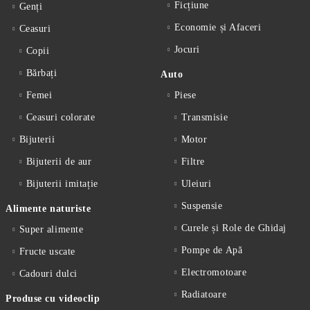
Ficțiune
Genți
Economie și Afaceri
Ceasuri
Jocuri
Copii
Bărbați
Auto
Femei
Piese
Ceasuri colorate
Transmisie
Bijuterii
Motor
Bijuterii de aur
Filtre
Bijuterii imitație
Uleiuri
Suspensie
Alimente naturiste
Curele și Role de Ghidaj
Super alimente
Pompe de Apă
Fructe uscate
Electromotoare
Cadouri dulci
Radiatoare
Produse cu videoclip