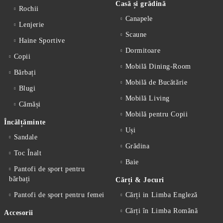
Casă și grădină
Rochii
Canapele
Lenjerie
Scaune
Haine Sportive
Dormitoare
Copii
Mobilă Dining-Room
Bărbați
Mobilă de Bucătărie
Blugi
Mobilă Living
Cămăși
Mobilă pentru Copii
Încălțăminte
Uși
Sandale
Grădina
Toc Înalt
Baie
Pantofi de sport pentru
bărbați
Cărți & Jocuri
Pantofi de sport pentru femei
Cărți in Limba Engleză
Cărți în Limba Romănă
Accesorii