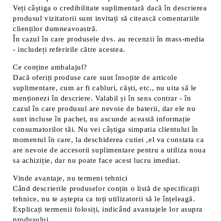
Veți câștiga o credibilitate suplimentară dacă în descrierea
produsul vizitatorii sunt invitați să citească comentariile
clienților dumneavoastră.
În cazul în care produsele dvs. au recenzii în mass-media
- includeți referirile către acestea.
Ce conține ambalajul?
Dacă oferiți produse care sunt însoțite de articole
suplimentare, cum ar fi cabluri, căști, etc., nu uita să le
menționezi în descriere. Valabil și în sens contrar - în
cazul în care produsul are nevoie de baterii, dar ele nu
sunt incluse în pachet, nu ascunde această informație
consumatorilor tăi. Nu vei câștiga simpatia clientului în
momentul în care, la deschiderea cutiei ,el va constata ca
are nevoie de accesorii suplimentare pentru a utiliza noua
sa achiziție, dar nu poate face acest lucru imediat.
Vinde avantaje, nu termeni tehnici
Când descrierile produselor conțin o listă de specificații
tehnice, nu te aștepta ca toți utilizatorii să le înțeleagă.
Explicați termenii folosiți, indicând avantajele lor asupra
produsului.