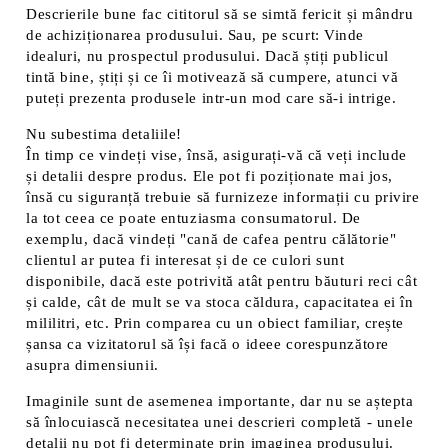
Descrierile bune fac cititorul să se simtă fericit și mândru
de achiziționarea produsului. Sau, pe scurt: Vinde
idealuri, nu prospectul produsului. Dacă știți publicul
tintă bine, știți și ce îi motivează să cumpere, atunci vă
puteți prezenta produsele intr-un mod care să-i intrige.
Nu subestima detaliile!
În timp ce vindeți vise, însă, asigurați-vă că veți include
și detalii despre produs. Ele pot fi poziționate mai jos,
însă cu siguranță trebuie să furnizeze informații cu privire
la tot ceea ce poate entuziasma consumatorul. De
exemplu, dacă vindeți "cană de cafea pentru călătorie"
clientul ar putea fi interesat și de ce culori sunt
disponibile, dacă este potrivită atât pentru băuturi reci cât
și calde, cât de mult se va stoca căldura, capacitatea ei în
mililitri, etc. Prin comparea cu un obiect familiar, crește
șansa ca vizitatorul să își facă o ideee corespunzătore
asupra dimensiunii.
Imaginile sunt de asemenea importante, dar nu se aștepta
să înlocuiască necesitatea unei descrieri completă - unele
detalii nu pot fi determinate prin imaginea produsului.