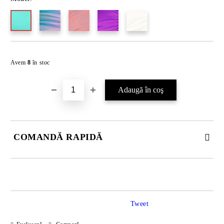
Îmi doresc
Avem
8
în stoc
COMANDĂ RAPIDĂ
JUST 2 CÂMPURI TO FILL IN
Tweet
Sunt de acord cu
Politica de confidentialitate