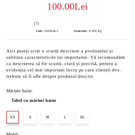
100.00Lei
(7)
Cod:
ll300cab-1
Greutate:
0.500
Kg
Aici puteți scrie o scurtă descriere a produsului și
sublinia caracteristicile lui importante. Vă recomandăm
ca descrierea să fie scurtă, clară și precisă, pentru a
evidenția cel mai important lucru pe care clienții dvs.
trebuie să îl afle despre produsul descris.
Mărime haine:
Tabel cu mărimi haine
XS
S
M
L
XL
Model: