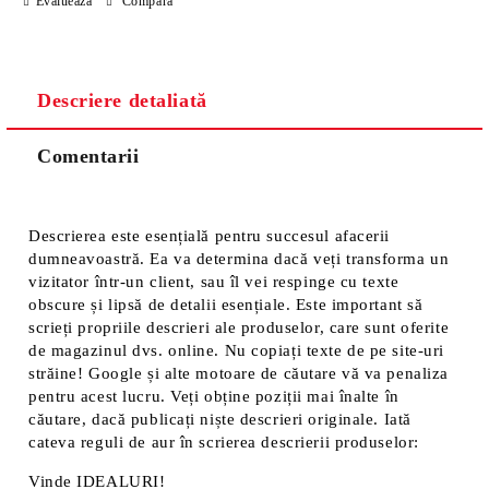
Evaluează
Compară
Noi vă vom contacta pentru finalizarea comenzii.
Descriere detaliată
Comentarii
Descrierea este esențială pentru succesul afacerii
dumneavoastră. Ea va determina dacă veți transforma un
vizitator într-un client, sau îl vei respinge cu texte
obscure și lipsă de detalii esențiale. Este important să
scrieți propriile descrieri ale produselor, care sunt oferite
de magazinul dvs. online. Nu copiați texte de pe site-uri
străine! Google și alte motoare de căutare vă va penaliza
pentru acest lucru. Veți obține poziții mai înalte în
căutare, dacă publicați niște descrieri originale. Iată
cateva reguli de aur în scrierea descrierii produselor:
Vinde IDEALURI!