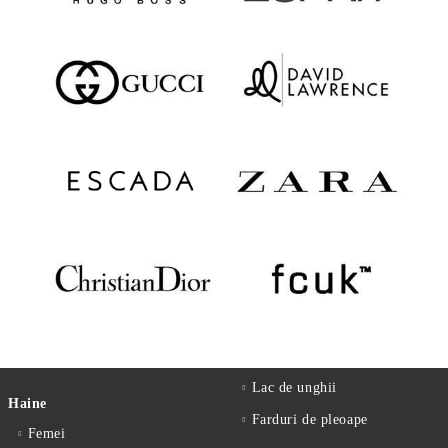
Lac de unghii
Haine
Farduri de pleoape
Femei