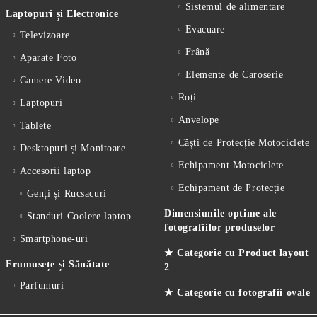
Sistemul de alimentare
Laptopuri și Electronice
Evacuare
Televizoare
Frână
Aparate Foto
Elemente de Caroserie
Camere Video
Roți
Laptopuri
Anvelope
Tablete
Căști de Protecție Motociclete
Desktopuri și Monitoare
Echipament Motociclete
Accesorii laptop
Echipament de Protecție
Genți și Rucsacuri
Dimensiunile optime ale
Standuri Coolere laptop
fotografiilor produselor
Smartphone-uri
★ Categorie cu Product layout
Frumusețe și Sănătate
2
Parfumuri
★ Categorie cu fotografii ovale