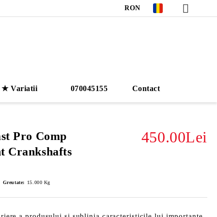
RON
★ Variatii
070045155
Contact
450.00Lei
ast Pro Comp
t Crankshafts
Greutate:
15.000
Kg
riere a produsului și sublinia caracteristicile lui importante.