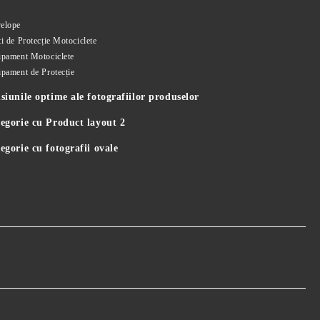
i
elope
i de Protecție Motociclete
ipament Motociclete
ipament de Protecție
iunile optime ale fotografiilor produselor
egorie cu Product layout 2
gorie cu fotografii ovale