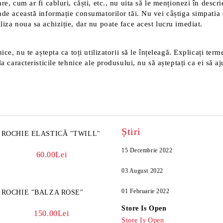
e, cum ar fi cabluri, căști, etc., nu uita să le menționezi în descri
nde această informație consumatorilor tăi. Nu vei câștiga simpatia 
liza noua sa achiziție, dar nu poate face acest lucru imediat.
ice, nu te aștepta ca toți utilizatorii să le înțeleagă. Explicați ter
a caracteristicile tehnice ale produsului, nu să așteptați ca ei să aj
Știri
ROCHIE ELASTICĂ "TWILL"
15 Decembrie 2022
60.00Lei
03 August 2022
01 Februarie 2022
ROCHIE "BALZA ROSE"
Store Is Open
150.00Lei
Store Is Open