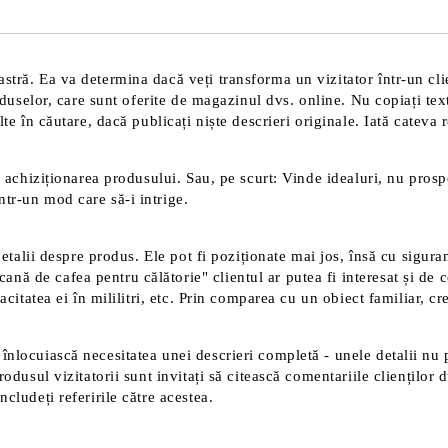
Noi vă vom contacta pentru finaliz
tră. Ea va determina dacă veți transforma un vizitator într-un clien
roduselor, care sunt oferite de magazinul dvs. online. Nu copiați tex
te în căutare, dacă publicați niște descrieri originale. Iată cateva 
 achiziționarea produsului. Sau, pe scurt: Vinde idealuri, nu prospec
tr-un mod care să-i intrige.
detalii despre produs. Ele pot fi poziționate mai jos, însă cu sigura
 de cafea pentru călătorie" clientul ar putea fi interesat și de ce
acitatea ei în mililitri, etc. Prin comparea cu un obiect familiar, c
înlocuiască necesitatea unei descrieri completă - unele detalii nu 
rodusul vizitatorii sunt invitați să citească comentariile clienților
cludeți referirile către acestea.