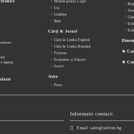
ctronice
Mobilă pentru Copii
Roț
Uși
Anv
Grădina
Cășt
Baie
Ech
Ech
Cărți & Jocuri
Cărți in Limba Engleză
Dimens
nitoare
Cărți în Limba Romănă
★ Cat
Ficțiune
curi
Economie și Afaceri
★ Cate
re laptop
Jocuri
Auto
nătate
Piese
Informatii contact:
Email:
sales@seliton.bg