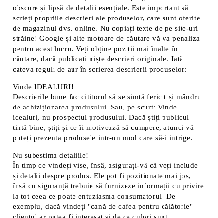
obscure și lipsă de detalii esențiale. Este important să
scrieți propriile descrieri ale produselor, care sunt oferite
de magazinul dvs. online. Nu copiați texte de pe site-uri
străine! Google și alte motoare de căutare vă va penaliza
pentru acest lucru. Veți obține poziții mai înalte în
căutare, dacă publicați niște descrieri originale. Iată
cateva reguli de aur în scrierea descrierii produselor:
Vinde IDEALURI!
Descrierile bune fac cititorul să se simtă fericit și mândru
de achiziționarea produsului. Sau, pe scurt: Vinde
idealuri, nu prospectul produsului. Dacă știți publicul
tintă bine, știți și ce îi motivează să cumpere, atunci vă
puteți prezenta produsele intr-un mod care să-i intrige.
Nu subestima detaliile!
În timp ce vindeți vise, însă, asigurați-vă că veți include
și detalii despre produs. Ele pot fi poziționate mai jos,
însă cu siguranță trebuie să furnizeze informații cu privire
la tot ceea ce poate entuziasma consumatorul. De
exemplu, dacă vindeți "cană de cafea pentru călătorie"
clientul ar putea fi interesat și de ce culori sunt