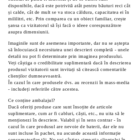
disponibile, dacă este potrivită atât pentru băuturi reci cât
și calde, cât de mult se va stoca căldura, capacitatea ei în
mililitri, etc. Prin comparea cu un obiect familiar, crește
șansa ca vizitatorul să își facă o ideee corespunzătore
asupra dimensiunii.
Imaginile sunt de asemenea importante, dar nu se aștepta
să înlocuiască necesitatea unei descrieri completă - unele
detalii nu pot fi determinate prin imaginea produsului.
Veți câștiga o credibilitate suplimentară dacă în descrierea
produsul vizitatorii sunt invitați să citească comentariile
clienților dumneavoastră.
În cazul în care produsele dvs. au recenzii în mass-media
- includeți referirile către acestea.
Ce conține ambalajul?
Dacă oferiți produse care sunt însoțite de articole
suplimentare, cum ar fi cabluri, căști, etc., nu uita să le
menționezi în descriere. Valabil și în sens contrar - în
cazul în care produsul are nevoie de baterii, dar ele nu
sunt incluse în pachet, nu ascunde această informație
consumatorilor tăi. Nu vei câștiga simpatia clientului în