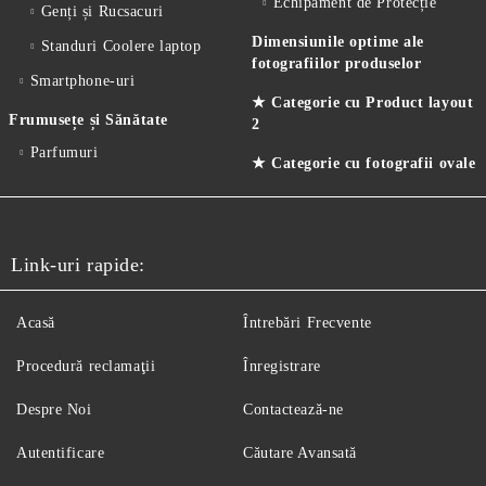
Echipament de Protecție
Genți și Rucsacuri
Dimensiunile optime ale
Standuri Coolere laptop
fotografiilor produselor
Smartphone-uri
★ Categorie cu Product layout
Frumusețe și Sănătate
2
Parfumuri
★ Categorie cu fotografii ovale
Link-uri rapide:
Acasă
Întrebări Frecvente
Procedură reclamaţii
Înregistrare
Despre Noi
Contactează-ne
Autentificare
Căutare Avansată