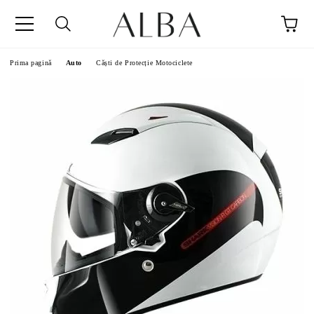
Prima pagină
Auto
Căști de Protecție Motociclete