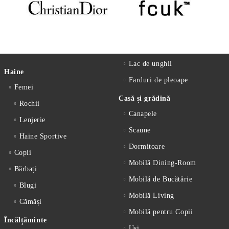
Lac de unghii
Haine
Farduri de pleoape
Femei
Casă și grădină
Rochii
Canapele
Lenjerie
Scaune
Haine Sportive
Dormitoare
Copii
Mobilă Dining-Room
Bărbați
Mobilă de Bucătărie
Blugi
Mobilă Living
Cămăși
Mobilă pentru Copii
Încălțăminte
Uși