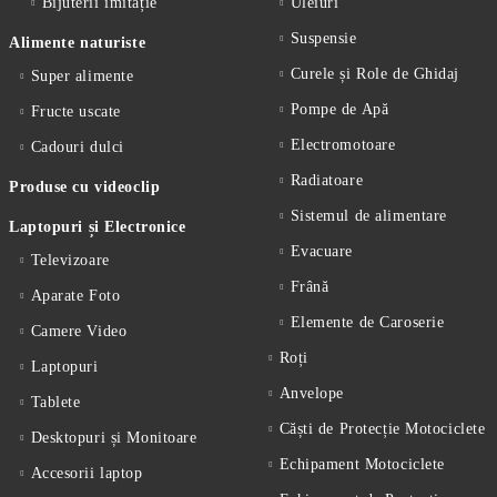
Bijuterii imitație
Uleiuri
Suspensie
Alimente naturiste
Curele și Role de Ghidaj
Super alimente
Pompe de Apă
Fructe uscate
Electromotoare
Cadouri dulci
Radiatoare
Produse cu videoclip
Sistemul de alimentare
Laptopuri și Electronice
Evacuare
Televizoare
Frână
Aparate Foto
Elemente de Caroserie
Camere Video
Roți
Laptopuri
Anvelope
Tablete
Căști de Protecție Motociclete
Desktopuri și Monitoare
Echipament Motociclete
Accesorii laptop