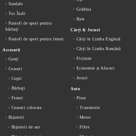
Sandale
Grădina
Toc Înalt
Baie
Pantofi de sport pentru
bărbați
Cărți & Jocuri
Pantofi de sport pentru femei
Cărți in Limba Engleză
Cărți în Limba Romănă
Accesorii
Ficțiune
Genți
Economie și Afaceri
Ceasuri
Jocuri
Copii
Bărbați
Auto
Femei
Piese
Ceasuri colorate
Transmisie
Bijuterii
Motor
Bijuterii de aur
Filtre