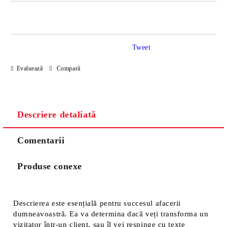
JUST 2 CÂMPURI TO FILL IN
Tweet
Sunt de acord cu
Politica de confidentialitate
Evaluează
Compară
Noi vă vom contacta pentru finalizarea comenzii.
Descriere detaliată
Comentarii
Produse conexe
Descrierea este esențială pentru succesul afacerii
dumneavoastră. Ea va determina dacă veți transforma un
vizitator într-un client, sau îl vei respinge cu texte