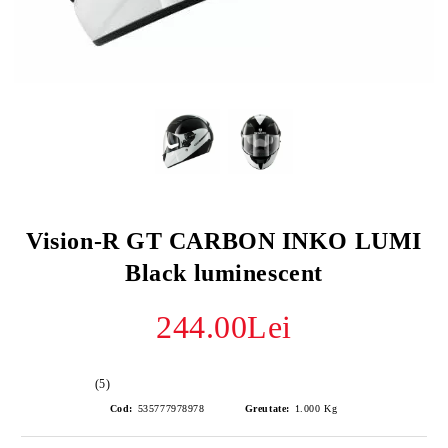
Vision-R GT CARBON INKO LUMI
Black luminescent
244.00Lei
(5)
Cod:
535777978978
Greutate:
1.000
Kg