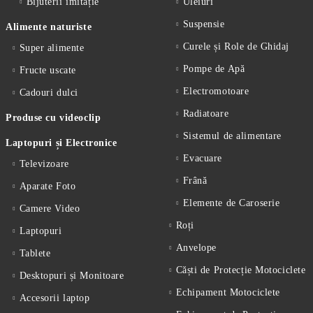
Bijuterii imitație
Uleiuri
Suspensie
Alimente naturiste
Curele și Role de Ghidaj
Super alimente
Pompe de Apă
Fructe uscate
Electromotoare
Cadouri dulci
Radiatoare
Produse cu videoclip
Sistemul de alimentare
Laptopuri și Electronice
Evacuare
Televizoare
Frână
Aparate Foto
Elemente de Caroserie
Camere Video
Roți
Laptopuri
Anvelope
Tablete
Căști de Protecție Motociclete
Desktopuri și Monitoare
Echipament Motociclete
Accesorii laptop