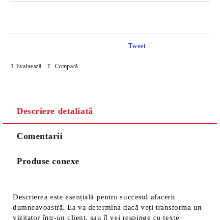
JUST 2 CÂMPURI TO FILL IN
Tweet
Sunt de acord cu
Politica de confidentialitate
Evaluează
Compară
Noi vă vom contacta pentru finalizarea comenzii.
Descriere detaliată
Comentarii
Produse conexe
Descrierea este esențială pentru succesul afacerii
dumneavoastră. Ea va determina dacă veți transforma un
vizitator într-un client, sau îl vei respinge cu texte