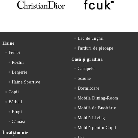
Lac de unghii
Haine
Farduri de pleoape
Femei
Casă și grădină
Rochii
Canapele
Lenjerie
Scaune
Haine Sportive
Dormitoare
Copii
Mobilă Dining-Room
Bărbați
Mobilă de Bucătărie
Blugi
Mobilă Living
Cămăși
Mobilă pentru Copii
Încălțăminte
Uși