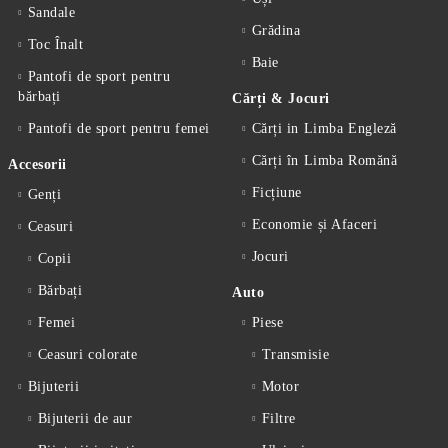
Sandale
Grădina
Toc Înalt
Baie
Pantofi de sport pentru
bărbați
Cărți & Jocuri
Pantofi de sport pentru femei
Cărți in Limba Engleză
Cărți în Limba Romănă
Accesorii
Ficțiune
Genți
Economie și Afaceri
Ceasuri
Jocuri
Copii
Bărbați
Auto
Femei
Piese
Ceasuri colorate
Transmisie
Bijuterii
Motor
Bijuterii de aur
Filtre