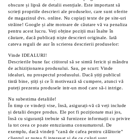
obscure și lipsă de detalii esențiale. Este important să
scrieți propriile descrieri ale produselor, care sunt oferite
de magazinul dvs. online. Nu copiați texte de pe site-uri
străine! Google și alte motoare de căutare vă va penaliza
pentru acest lucru. Veți obține poziții mai înalte în
căutare, dacă publicați niște descrieri originale. Iată
cateva reguli de aur în scrierea descrierii produselor:
Vinde IDEALURI!
Descrierile bune fac cititorul să se simtă fericit și mândru
de achiziționarea produsului. Sau, pe scurt: Vinde
idealuri, nu prospectul produsului. Dacă știți publicul
tintă bine, știți și ce îi motivează să cumpere, atunci vă
puteți prezenta produsele intr-un mod care să-i intrige.
Nu subestima detaliile!
În timp ce vindeți vise, însă, asigurați-vă că veți include
și detalii despre produs. Ele pot fi poziționate mai jos,
însă cu siguranță trebuie să furnizeze informații cu privire
la tot ceea ce poate entuziasma consumatorul. De
exemplu, dacă vindeți "cană de cafea pentru călătorie"
clientul ar putea fi interesat și de ce culori sunt