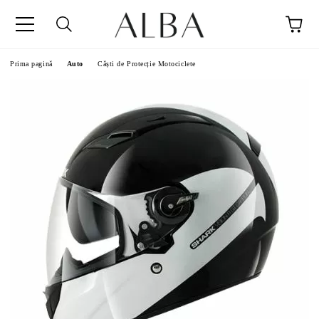
Prima pagină
Auto
Căști de Protecție Motociclete