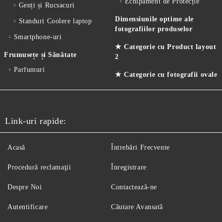
Echipament de Protecție
Genți și Rucsacuri
Dimensiunile optime ale
Standuri Coolere laptop
fotografiilor produselor
Smartphone-uri
★ Categorie cu Product layout
Frumusețe și Sănătate
2
Parfumuri
★ Categorie cu fotografii ovale
Link-uri rapide:
Acasă
Întrebări Frecvente
Procedură reclamaţii
Înregistrare
Despre Noi
Contactează-ne
Autentificare
Căutare Avansată