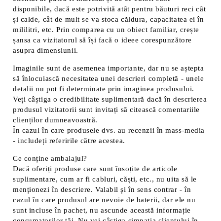
disponibile, dacă este potrivită atât pentru băuturi reci cât
și calde, cât de mult se va stoca căldura, capacitatea ei în
mililitri, etc. Prin comparea cu un obiect familiar, crește
șansa ca vizitatorul să își facă o ideee corespunzătore
asupra dimensiunii.
Imaginile sunt de asemenea importante, dar nu se aștepta
să înlocuiască necesitatea unei descrieri completă - unele
detalii nu pot fi determinate prin imaginea produsului.
Veți câștiga o credibilitate suplimentară dacă în descrierea
produsul vizitatorii sunt invitați să citească comentariile
clienților dumneavoastră.
În cazul în care produsele dvs. au recenzii în mass-media
- includeți referirile către acestea.
Ce conține ambalajul?
Dacă oferiți produse care sunt însoțite de articole
suplimentare, cum ar fi cabluri, căști, etc., nu uita să le
menționezi în descriere. Valabil și în sens contrar - în
cazul în care produsul are nevoie de baterii, dar ele nu
sunt incluse în pachet, nu ascunde această informație
consumatorilor tăi. Nu vei câștiga simpatia clientului în